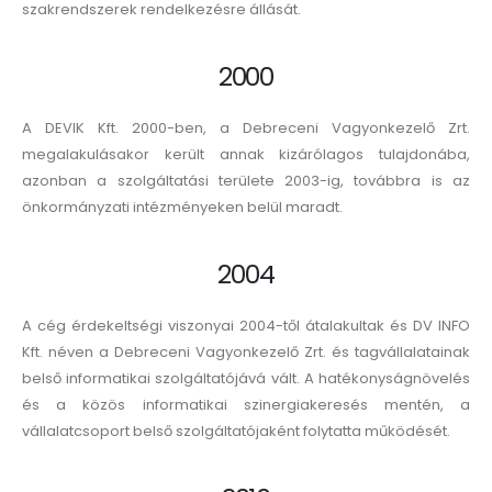
szakrendszerek rendelkezésre állását.
2000
A DEVIK Kft. 2000-ben, a Debreceni Vagyonkezelő Zrt.
megalakulásakor került annak kizárólagos tulajdonába,
azonban a szolgáltatási területe 2003-ig, továbbra is az
önkormányzati intézményeken belül maradt.
2004
A cég érdekeltségi viszonyai 2004-től átalakultak és DV INFO
Kft. néven a Debreceni Vagyonkezelő Zrt. és tagvállalatainak
belső informatikai szolgáltatójává vált. A hatékonyságnövelés
és a közös informatikai szinergiakeresés mentén, a
vállalatcsoport belső szolgáltatójaként folytatta működését.