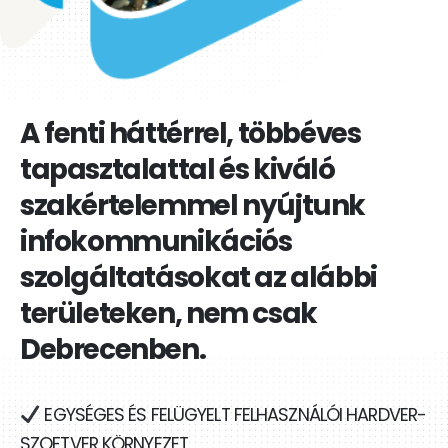
A fenti háttérrel, többéves
tapasztalattal és kiváló
szakértelemmel nyújtunk
infokommunikációs
szolgáltatásokat az alábbi
területeken, nem csak
Debrecenben.
EGYSÉGES ÉS FELÜGYELT FELHASZNÁLÓI HARDVER-
SZOFTVER KÖRNYEZET